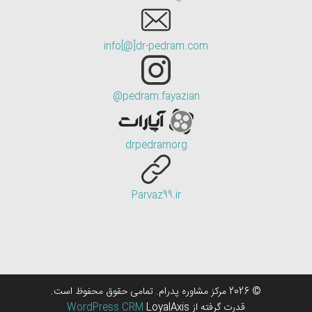
info[@]dr-pedram.com
pedram.fayazian@
drpedramorg
Parvaz99.ir
© 2026 مرکز مشاوره پدرام. تمامی حقوق محفوظ است.
قدرت گرفته از
LoyalAxis
WordPress CRM