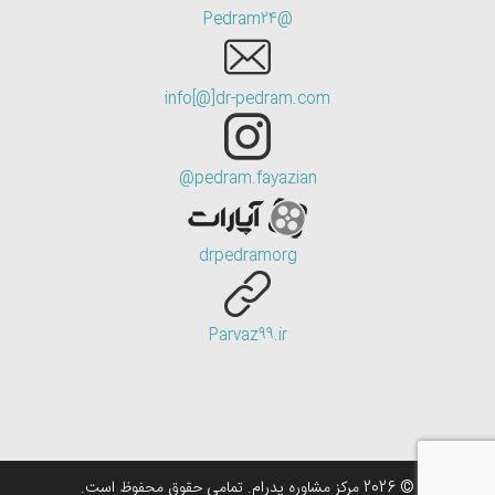
@Pedram24
info[@]dr-pedram.com
pedram.fayazian@
drpedramorg
Parvaz99.ir
© 2026 مرکز مشاوره پدرام. تمامی حقوق محفوظ است.