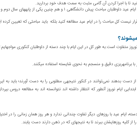
کنید تا با اجرا کردن آن گامی مثبت به سمت هدف خود بردارید.
توصیه اکثر مشاوران در زمینه کنکور این است که بهتر است در ایام عید داوطلبان مباحث پیش دانشگاهی ۱ و هم چنین یکی از پایه
رار نیست کل مباحث را در ایام عید مطالعه کنید بلکه باید مباحثی که تعیین کرده اید
می­شوند؟
ز متفاوت است.به طور کل در این ایام با چند دسته از داوطلبان کنکوری مواجه­ایم:
 با برنامه­ریزی دقیق و منسجم به نحوی شایسته استفاده می­کنند.
ا از دست بدهند نمی‌توانند در کنکور نتیجه­ی مطلوبی را به دست آورند؛ باید به ای
بتدایی ایام نوروز آنطور که انتظار داشته اند نتوانسته اند به مطالعه دروس بپردازن
ته، ایام عید با روزهای دیگر تفاوت چندانی ندارد و هر روز همان زمانی را در اختیار
را از کلیه روزهایشان ببرند تا به نتیجه­ای که در ذهن دارند دست یابند.