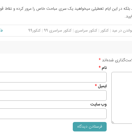
 بلکه در این ایام تعطیلی می­خواهید یک سری مباحث خاص را مرور کرده و نقاط ق
یید.
ندن در عید
|
کنکور
|
کنکور سراسری
|
کنکور سراسری 99
|
کنکور99
مت‌گذاری شده‌اند
*
نام
*
ایمیل
*
وب‌ سایت