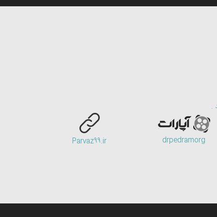
 .
drpedramorg
Parvaz99.ir