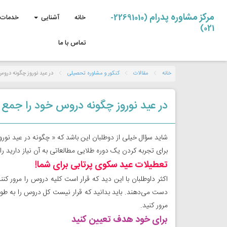
مرکز مشاوره پدرام
(22691010-
خانه
آشنایی
خدمات 
021)
تماس با ما
خانه
مقالات
کنکور و مشاوره تحصیلی
در عید نوروز چگونه دروس
در عید نوروز چگونه دروس خود را جمع 
شاید سؤال خیلی از دوطلبان این باشد که « چگونه در عید نورو
برای تجربه کردن یک دوره طلایی مطالعاتی به آن نیاز دارید را د
تعطیلات عید سکوی پرتابی برای شما!
اکثر داوطلبان با این دید که قرار است کلیه دروس را مرور کنن
مرور کنید.
برای خود هدف تعیین کنید