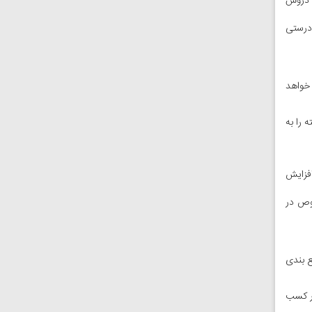
ی دروس
 درستی
 خواهد
 را به
افزایش
وص در
 جمع بندی
ور کسب