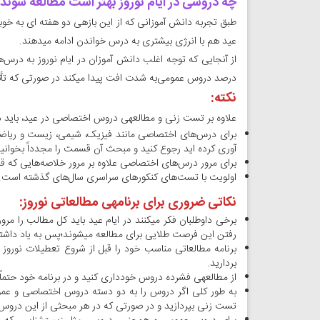
چه دروسی در ایام نوروز بهتر است مطالعه شوند
طبق تجربه دانش آموزانی که از این بازه­ی دو هفته ای به خوبی
عید هم با انرژی بیشتری به درس خواندن ادامه می­دهند.
از آنجایی که توجه اغلب دانش آموزان در ایام نوروز به درس
درصد دروس عمومی‌به شدت افت پیدا می­کند در صورتی که تأثی
نکته:
علاوه بر تست زنی و مطالعه­ی دروس اختصاصی در عید، باید در
برای درس‌های اختصاصی مانند فیزیک، شیمی، زیست و ریاضی
آوری کرده اید رجوع کنید و مبحث آن قسمت را مجدداً بخوانید
برای مرور درس‌های اختصاصی علاوه بر مرور خلاصه‌هایی که قب
اولویت با تست‌های کنکورهای سراسری سال‌های گذشته است. ب
نکاتی ضروری برای برنامه­ی مطالعاتی نوروز:
برخی داوطلبان فکر می­کنند در ایام عید باید کل مطالب را مرو
رفتن این فرصت طلایی برای مطالعه می­شوند؛پس به یاد داشته 
برنامه مطالعاتی مناسب خود را قبل از شروع تعطیلات نوروز 
بردارید.
از مطالعه­ی فشرده دروس خودداری کنید و در برنامه خود حتماً
به طور کلی اگر دروس را به دو دسته دروس اختصاصی و عمو
تست زنی بپردازید و در صورتی که در هر مبحثی از این دروس