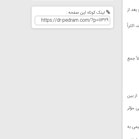
بعد از
لینک کوتاه این صفحه :
اکثراً
اً جمع
از بین
ی مؤثر
می به