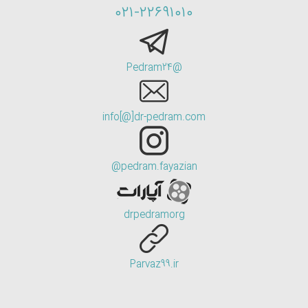
۰۲۱-۲۲۶۹۱۰۱۰
@Pedram24
info[@]dr-pedram.com
pedram.fayazian@
drpedramorg
Parvaz99.ir