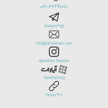
۰۲۱-۲۲۶۹۱۰۱۰
@Pedram24
info[@]dr-pedram.com
pedram.fayazian@
drpedramorg
Parvaz99.ir