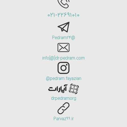
۰۲۱-۲۲۶۹۱۰۱۰
@Pedram24
info[@]dr-pedram.com
pedram.fayazian@
drpedramorg
Parvaz99.ir