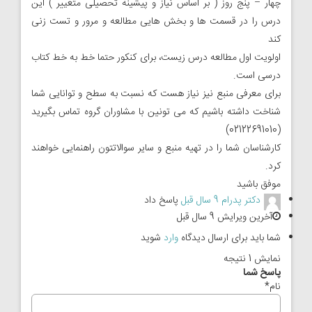
چهار – پنج روز ( بر اساس نیاز و پیشینه تحصیلی متغییر ) اين
درس را در قسمت ها و بخش هايى مطالعه و مرور و تست زنی
كند
اولويت اول مطالعه درس زیست، برای کنکور حتما خط به خط كتاب
درسى است.
براى معرفى منبع نيز نياز هست كه نسبت به سطح و توانايى شما
شناخت داشته باشيم که می تونین با مشاوران گروه تماس بگيريد
(02122691010)
کارشناسان شما را در تهيه منبع و ساير سوالاتتون راهنمايى خواهند
كرد.
موفق باشيد
دکتر پدرام
9 سال قبل
پاسخ داد
آخرین ویرایش 9 سال قبل
شما باید برای ارسال دیدگاه
وارد
شوید
نمایش 1 نتیجه
پاسخ شما
نام
*