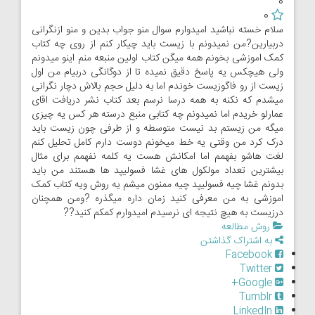
0
0
سلام خسته نباشید امیدوارم سوال منو جواب بدین و منو ازنگرانی
دربیارین?من نمیدونم با زیست باید چیکار کنم از روی چه کتاب
کمک اموزشی بخونم همه میگن کتاب اولین منبعه منم اینو میدونم
ولی هیچکس یه پاسخ دقیق نمیده تا از دوگانگی دربیام من اول
زیست از رو فاگوزیست خوندم اما به دلیل حجم بالاش دچار نگرانی
میشدم که نکنه به همه درسا نرسم بعد کتاب نشر دریافت اقای
عمارلو خریدم اما نمیدونم چه کتابی منبع درسته هر کس یه چیزی
میگه من زیستم بد نیست متوسطه و از طرفی چون زیست باید
درک کرد من وقتی یه خط میخونم دوست دارم کامل تحلیل کنم
لغت هاشو بفهمم اما امکانش هست یه کلمه نفهمم برای مثال
بیشترین تعداد مولکول های غشا فسولیپد ها هستند من باید
بدونم غشا چیه فسولیپد چیه ممنون میشم یه روش ویه کتاب کمک
اموزشی به من معرفی کنید زمان داره میگذره ?ومن همچنان
درزیست به هیچ نتیجه ای نرسیدم امیدوارم کمکم کنید??
روش مطالعه
به اشتراک گذاشتن
Facebook
Twitter
Google+
Tumblr
LinkedIn