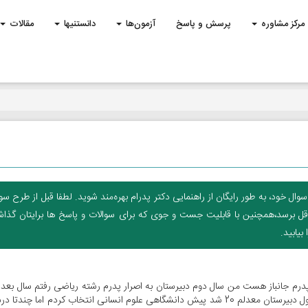
مرکز مشاوره
پرسش و پاسخ
آزمون‌ها
دانستنیها
مقالات
 خود، به طور رایگان از راهنمایی دکتر پدرام بهره‌مند شوید. لطفا قبل از طرح سوا
داقل برسد،همچنین با قابلیت جست و جوی که برای سوالات و پاسخ ها برایتان گذاش
یابید.
دارم پدرم جانباز هست من سال دوم دبیرستان به اصرار پدرم رشته ریاضی رفتم سال بعد 
دادم و تجربی رفتم اما افت مردم درس خوبی داشتم سال اول دبیرستان معدلم 20 شد پیش دانشگاهی علوم انسانی انتخاب کردم اما چن