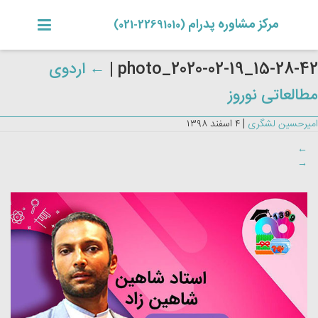
مرکز مشاوره پدرام
(22691010-021)
photo_2020-02-19_15-28-42
|
←
اردوی
مطالعاتی نوروز
امیرحسین لشگری
|
۴ اسفند ۱۳۹۸
←
→