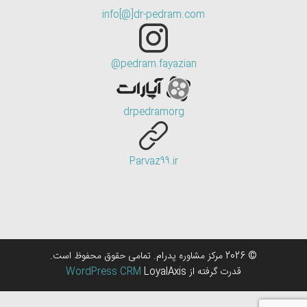
info[@]dr-pedram.com
pedram.fayazian@
drpedramorg
Parvaz99.ir
© 2026 مرکز مشاوره پدرام. تمامی حقوق محفوظ است.
قدرت گرفته از
LoyalAxis
WordPress CRM