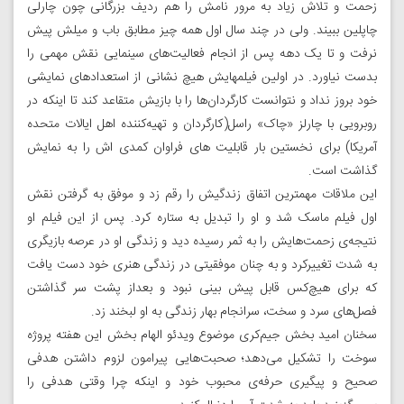
زحمت و تلاش زیاد به مرور نامش را هم ردیف بزرگانی چون چارلی
چاپلین ببیند. ولی در چند سال اول همه چیز مطابق باب و میلش پیش
نرفت و تا یک دهه پس از انجام فعالیت‌‌های سینمایی نقش مهمی را
بدست نیاورد. در اولین فیلمهایش هیچ نشانی از استعدادهای نمایشی
خود بروز نداد و نتوانست کارگردان‌ها را با بازیش متقاعد کند تا اینکه در
روبرویی با چارلز «چاک» راسل(کارگردان و تهیه‌کننده اهل ایالات متحده
آمریکا) برای نخستین بار قابلیت‌ های فراوان کمدی‌ اش را به نمایش
گذاشت است.
این ملاقات مهمترین اتفاق زندگیش را رقم زد و موفق به گرفتن نقش
اول فیلم ماسک شد و او را تبدیل به ستاره کرد. پس از این فیلم او
نتیجه‌ی زحمت‌هایش را به ثمر رسیده دید و زندگی او در عرصه بازیگری
به شدت تغییرکرد و به چنان موفقیتی در زندگی هنری خود دست یافت
که برای هیچ‌کس قابل پیش بینی نبود و بعداز پشت سر گذاشتن
فصل‌های سرد و سخت، سرانجام بهار زندگی به او لبخند زد.
سخنان امید بخش جیم‌کری موضوع ویدئو الهام بخش این هفته پروژه
سوخت را تشکیل می‌دهد؛ صحبت‌هایی پیرامون لزوم داشتن هدفی
صحیح و پیگیری حرفه‌ی محبوب خود و اینکه چرا وقتی هدفی را