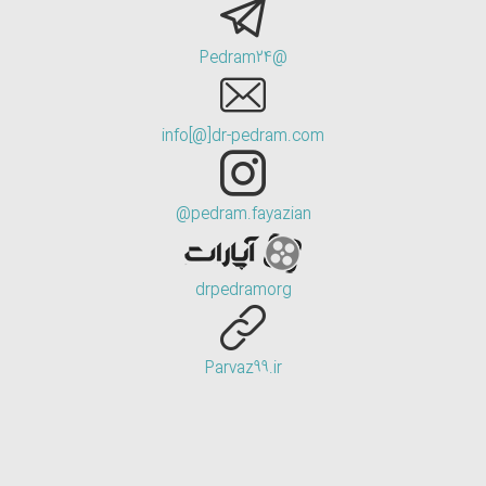
@Pedram24
info[@]dr-pedram.com
pedram.fayazian@
drpedramorg
Parvaz99.ir