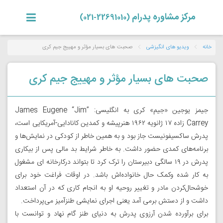
مرکز مشاوره پدرام
(22691010-021)
خانه
ویدیو های انگیزشی
صحبت های بسیار مؤثر و مهییج جیم کری
صحبت های بسیار مؤثر و مهییج جیم کری
جیمز یوجین «جیم» کری به انگلیسی: James Eugene “Jim”
Carrey زاده ۱۷ ژانویه ۱۹۶۲ هنرپیشه و کمدین کانادایی-آمریکایی است،
پدرش ساکسیفونیست جاز بود و به همین خاطر از کودکی در نمایش‌‌ها و
برنامه‌‌های کمدی حضور داشت. به خاطر شرایط بد مالی پس از بیکاری
پدرش در ۱۹ سالگی دبیرستان را ترک کرد تا بتواند درکارخانه ای مشغول
به کار شده وکمک حال خانواده‌اش باشد. در اوقات فراغت خود برای
خوشحال‌کردن مادر و تغییر روحیه او به انجام کاری که در آن استعداد
داشت و از دستش برمی آمد یعنی اجرای نمایشی طنزآمیز می‌پرداخت.
برای برآورده شدن آرزوی پدرش به دنیای طنز گام نهاد و توانست با