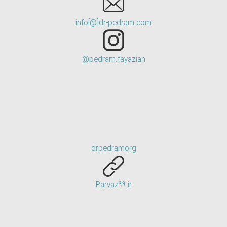
info[@]dr-pedram.com
pedram.fayazian@
drpedramorg
Parvaz99.ir