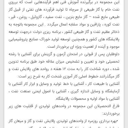
این مجموعه در برگیرنده آموزش فنی اهم فرآیندهایی است که برروی
نفت خام یا گاز طبیعی از سرچاه تا تولید فرآورده های نفتی از قبیل گاز
طبیعی مایع شده – گاز مایع بنزین ، نفت سفید ، گازوئیل ، روغن ، قیر ،
نفت کوره ، پارافین و مواد مشابه اعمال میگردد . این مجموعه باتوجه به
ذخائر عظیم نفت و گاز طبیعی کشور ، برنامه ریزی دولت درجهت توسعه
پالایشگاه های کشور و همچنین توسعه تولید خوراک صنایع پتروشیمیایی
موجود و آینده از اهمیت ویژه ای برخوردار است
.
داوطلبان پس از قبولی در امتحان آزمون و گزینش برای آشنایی با رشته
تحصیلی خود و تعیین و تشخیص میزان علاقه خود طبق برنامه تدوین
شده ، دوره شناخت کار را به مدت ۱۲ هفته د رواحد های پالایش نفت و
گاز میگذرانند خطوط اصلی کار آموزی شنخت کار به شرح زیر است:
آشنایی با طبیعت کار ، آشنایی با خط تولید و وسایل و ابزار کار آشنایی با
آزمایشگاه و وسایل اندازه گیری ، آشنایی با اصول ایمنی صنعت نفت ،
آشنایی با مواد اولیه و محصولات پالایشگاه
.
فارغ التحصیلان این مجموعه در واحدهای تولیدی از قابلیت های زیر
برخوردارند:
•
بهره برداری روزمره از واحدهای تولیدی پالایش نفت و گاز و میعان گاز