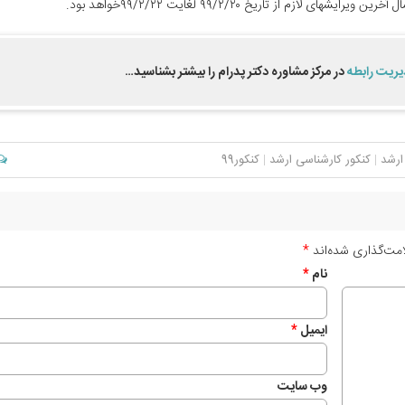
 از تاریخ ٩٩/٢/٢٠ لغایت ٩٩/٢/٢٢خواھد بود.
یریت رابطه
در مرکز مشاوره دکتر پدرام را بیشتر بشناسید…
ارشد
|
کنکور کارشناسی ارشد
|
کنکور99
مت‌گذاری شده‌اند
*
نام
*
ایمیل
*
وب‌ سایت