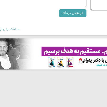
←
لذت بردن از