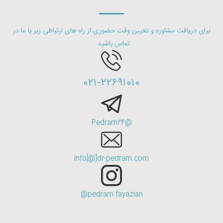
@Pedram24
info[@]dr-pedram.com
pedram.fayazian@
drpedramorg
Parvaz99.ir
© 2026 مرکز مشاوره پدرام. تمامی حقوق محفوظ است.