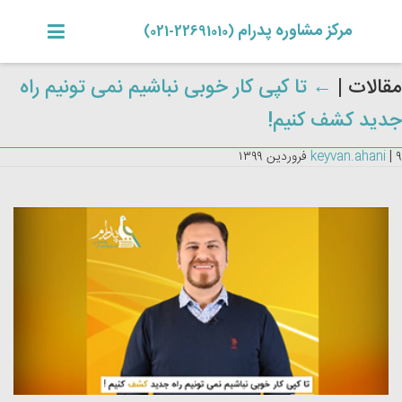
مرکز مشاوره پدرام
(22691010-021)
مقالات
|
←
تا کپی کار خوبی نباشیم نمی تونیم راه
جدید کشف کنیم!
۹ فروردین ۱۳۹۹
|
keyvan.ahani