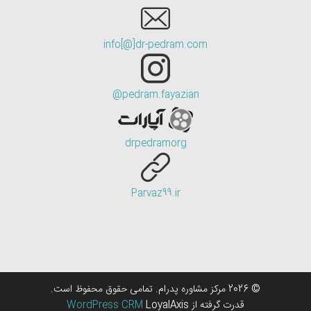
info[@]dr-pedram.com
pedram.fayazian@
drpedramorg
Parvaz99.ir
© 2026 مرکز مشاوره پدرام. تمامی حقوق محفوظ است.
قدرت گرفته از
LoyalAxis
WordPress CRM