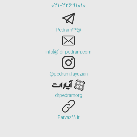
۰۲۱-۲۲۶۹۱۰۱۰
@Pedram24
info[@]dr-pedram.com
pedram.fayazian@
drpedramorg
Parvaz99.ir