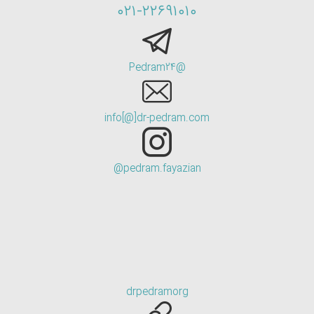
۰۲۱-۲۲۶۹۱۰۱۰
@Pedram24
info[@]dr-pedram.com
pedram.fayazian@
drpedramorg