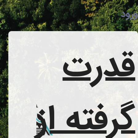
رود
قدرت
گرفته از