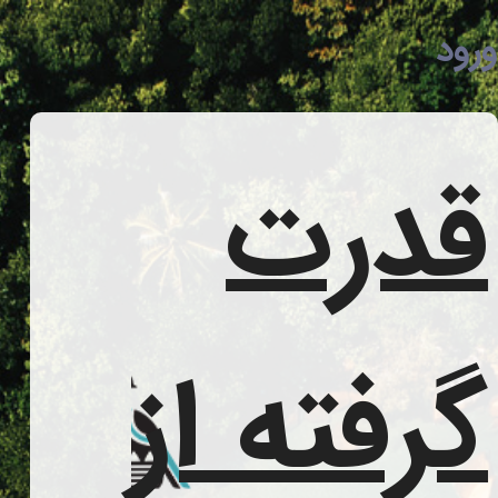
رود
قدرت
گرفته از