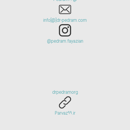
info[@]dr-pedram.com
pedram.fayazian@
drpedramorg
Parvaz99.ir