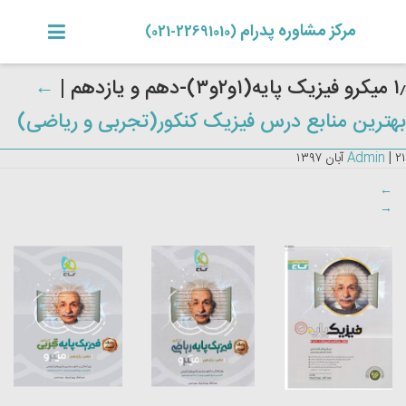
مرکز مشاوره پدرام
(22691010-021)
۱٫ میکرو فیزیک پایه(۱و۲و۳)-دهم و یازدهم
|
←
بهترین منابع درس فیزیک کنکور(تجربی و ریاضی)
۲۱ آبان ۱۳۹۷
|
Admin
←
→